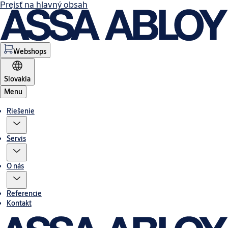
Prejsť na hlavný obsah
Webshops
Slovakia
Menu
Riešenie
Servis
O nás
Referencie
Kontakt