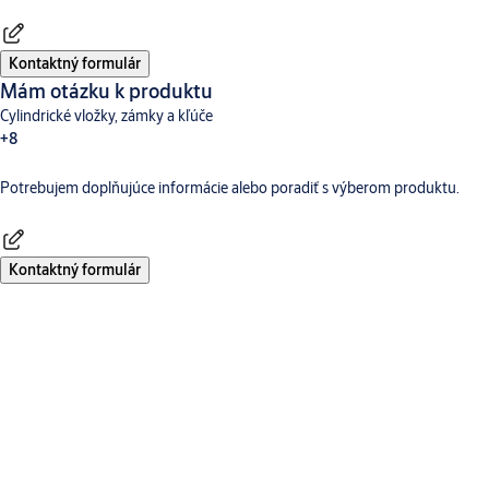
Kontaktný formulár
Mám otázku k produktu
Cylindrické vložky, zámky a kľúče
+8
Potrebujem doplňujúce informácie alebo poradiť s výberom produktu.
Dverné vybavenie
Aperio
Digitálne a prístupové systémy
CLIQ
TESA Hotelový Systém
Incedo
SMARTair
Traka
Kontaktný formulár