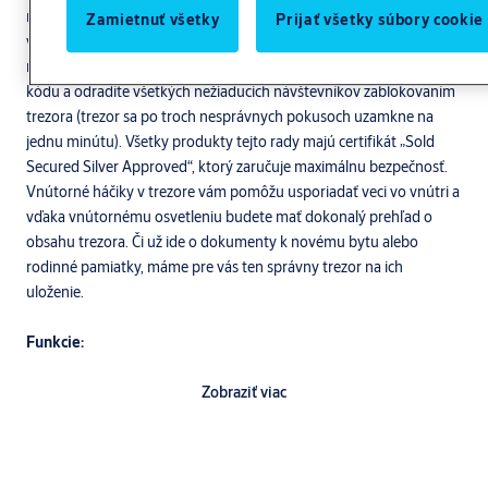
majetku. Zosilnené plechy odolné proti vŕtaniu a laserom
Zamietnuť všetky
Prijať všetky súbory cookie
vyrezávané dvere trezora zvyšujú odolnosť proti pokusom o
násilné vniknutie. Získajte rýchly prístup prostredníctvom PIN
kódu a odradíte všetkých nežiaducich návštevníkov zablokovaním
trezora (trezor sa po troch nesprávnych pokusoch uzamkne na
jednu minútu). Všetky produkty tejto rady majú certifikát „Sold
Secured Silver Approved“, ktorý zaručuje maximálnu bezpečnosť.
Vnútorné háčiky v trezore vám pomôžu usporiadať veci vo vnútri a
vďaka vnútornému osvetleniu budete mať dokonalý prehľad o
obsahu trezora. Či už ide o dokumenty k novému bytu alebo
rodinné pamiatky, máme pre vás ten správny trezor na ich
uloženie.
Funkcie:
Prístup pomocou odtlačku prsta a možnosť uložiť až 100
Zobraziť viac
odtlačkov prstov
Zosilnené plechy odolné proti vŕtaniu a dvere vyrezávané
laserom pre maximálnu odolnosť proti násilnému vniknutiu