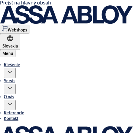
Prejsť na hlavný obsah
Webshops
Slovakia
Menu
Riešenie
Servis
O nás
Referencie
Kontakt