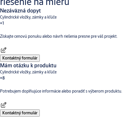
riešenie na mieru
Nezáväzná dopyt
Cylindrické vložky, zámky a kľúče
+1
Získajte cenovú ponuku alebo návrh riešenia presne pre váš projekt.
Dverné vybavenie
Kontaktný formulár
Mám otázku k produktu
Cylindrické vložky, zámky a kľúče
+8
Potrebujem doplňujúce informácie alebo poradiť s výberom produktu.
Dverné vybavenie
Aperio
Digitálne a prístupové systémy
CLIQ
TESA Hotelový Systém
Incedo
SMARTair
Traka
Kontaktný formulár