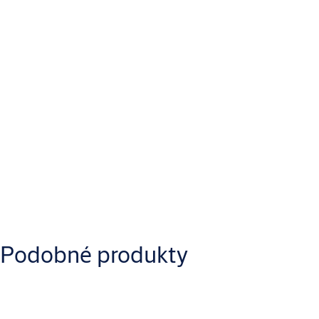
Klávesnice
LCD
Typ sejfu
Volně stojící sejf
Materiál
Ocel
Stiahnuť
Podobné produkty
Yale_YALE_RESSAF_YSEB400_Operating_Manual.pdf