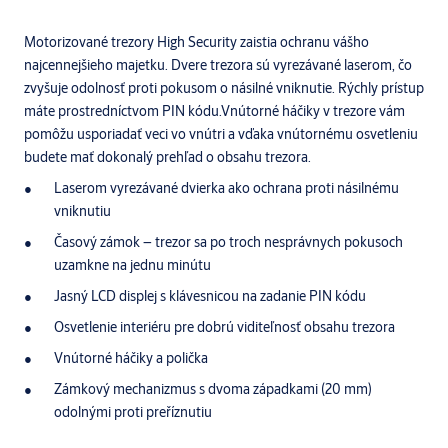
Motorizované trezory High Security zaistia ochranu vášho
najcennejšieho majetku. Dvere trezora sú vyrezávané laserom, čo
zvyšuje odolnosť proti pokusom o násilné vniknutie. Rýchly prístup
máte prostredníctvom PIN kódu.Vnútorné háčiky v trezore vám
pomôžu usporiadať veci vo vnútri a vďaka vnútornému osvetleniu
budete mať dokonalý prehľad o obsahu trezora.
Laserom vyrezávané dvierka ako ochrana proti násilnému
vniknutiu
Časový zámok – trezor sa po troch nesprávnych pokusoch
uzamkne na jednu minútu
Jasný LCD displej s klávesnicou na zadanie PIN kódu
Osvetlenie interiéru pre dobrú viditeľnosť obsahu trezora
Vnútorné háčiky a polička
Zámkový mechanizmus s dvoma západkami (20 mm)
odolnými proti preříznutiu
Mechanické odomknutie elektronického zámku s vysokou