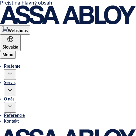
Prejsť na hlavný obsah
Webshops
Slovakia
Menu
Riešenie
Servis
O nás
Referencie
Kontakt