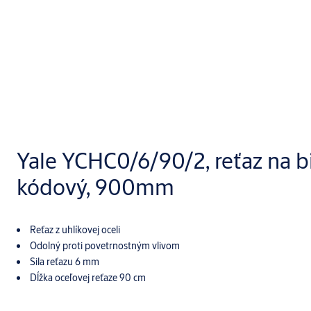
Yale YCHC0/6/90/2, reťaz na bi
kódový, 900mm
Reťaz z uhlíkovej oceli
Odolný proti povetrnostným vlivom
Sila reťazu 6 mm
Dĺžka oceľovej reťaze 90 cm