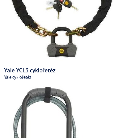
Yale YCL3 cyklořetěz
Yale cyklořetěz