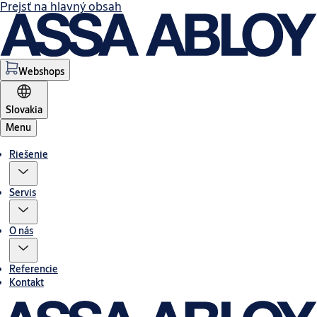
Prejsť na hlavný obsah
Webshops
Slovakia
Menu
Riešenie
Servis
O nás
Referencie
Kontakt