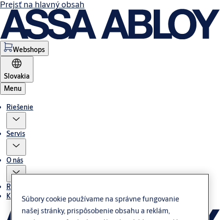
Prejsť na hlavný obsah
Webshops
Slovakia
Menu
Riešenie
Servis
O nás
Referencie
Kontakt
Súbory cookie používame na správne fungovanie
našej stránky, prispôsobenie obsahu a reklám,