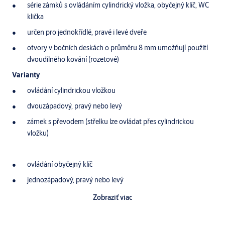
série zámků s ovládáním cylindrický vložka, obyčejný klíč, WC
klička
určen pro jednokřídlé, pravé i levé dveře
otvory v bočních deskách o průměru 8 mm umožňují použití
dvoudílného kování (rozetové)
Varianty
ovládání cylindrickou vložkou
dvouzápadový, pravý nebo levý
zámek s převodem (střelku lze ovládat přes cylindrickou
vložku)
ovládání obyčejný klíč
jednozápadový, pravý nebo levý
zámek bez převodem (střelku lnelze ovládat přes klíč)
Zobraziť viac
1ks klíče je součástí balení