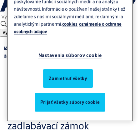
poskytovanie funkcií sociálnych médií a na analýzu
návštevnosti. Informácie o používaní našej stránky tiež
zdieľame s našimi sociálnymi médiami, reklamnými a
analytickými partnermi.
cookies
oznámenie o ochrane
osobných údajov
Vyhľadať
Mechanické zámky
Nastavenia súborov cookie
Štandardné zámky
Zamietnuť všetky
Prijať všetky súbory cookie
Yale 190/140
zadlabávací zámok