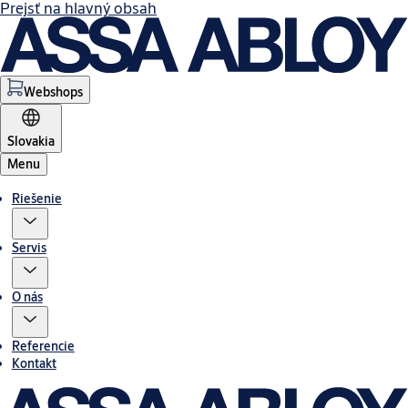
Prejsť na hlavný obsah
Webshops
Slovakia
Menu
Riešenie
Servis
O nás
Referencie
Kontakt