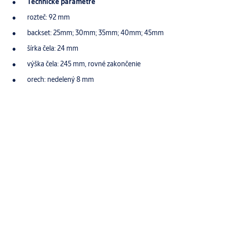
Technické parametre
rozteč: 92 mm
backset: 25mm; 30mm; 35mm; 40mm; 45mm
šírka čela: 24 mm
výška čela: 245 mm, rovné zakončenie
orech: nedelený 8 mm
Špecifikácie
Typ zadlabání