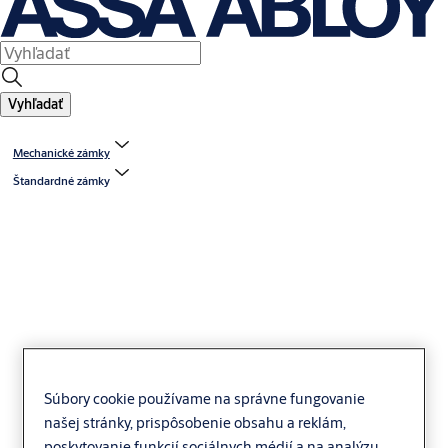
Vyhľadať
Mechanické zámky
Štandardné zámky
Nemef 9600
zadlabávací zámok
Súbory cookie používame na správne fungovanie
našej stránky, prispôsobenie obsahu a reklám,
poskytovanie funkcií sociálnych médií a na analýzu