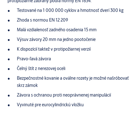
protipožiarne zábrany podľa normy EN 1634.
Testované na 1 000 000 cyklov a hmotnosť dverí 300 kg
Zhoda s normou EN 12 209
Malá vzdialenosť zadného osadenia 15 mm
Výsuv závory 20 mm na jedno pootočenie
K dispozícií taktež v protipožiarnej verzií
Pravo-ľavá závora
Čelný štít z nerezovej oceli
Bezpečnostné kovanie a oválne rozety je možné našróbovať
skrz zámok
Závora s ochranou proti neoprávnenej manipulácií
Vyvinuté pre eurocylindrickú vložku