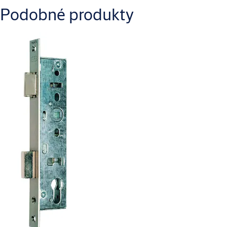
Stiahnuť
Podobné produkty
AA_AA_LC_N1550_Dimensional_Drawing_1.pdf