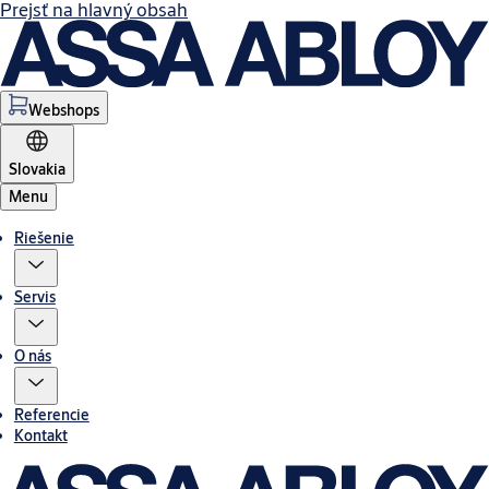
Prejsť na hlavný obsah
Webshops
Slovakia
Menu
Riešenie
Servis
O nás
Referencie
Kontakt