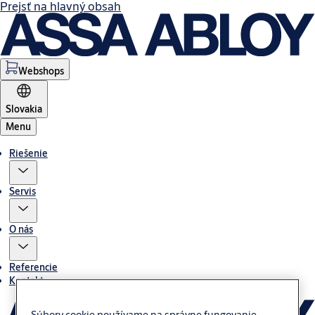
Prejsť na hlavný obsah
Webshops
Slovakia
Menu
Riešenie
Servis
O nás
Referencie
Kontakt
Súbory cookie používame na správne fungovanie