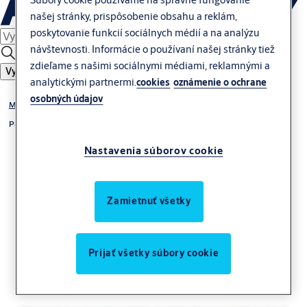
našej stránky, prispôsobenie obsahu a reklám,
poskytovanie funkcií sociálnych médií a na analýzu
návštevnosti. Informácie o používaní našej stránky tiež
zdieľame s našimi sociálnymi médiami, reklamnými a
Vyhľadať
analytickými partnermi.
cookies
oznámenie o ochrane
osobných údajov
Mechanické zámky
Príslušenstvo
Nastavenia súborov cookie
Zamietnuť všetky
Čisticí sprej na zámky a
Prijať všetky súbory cookie
kování