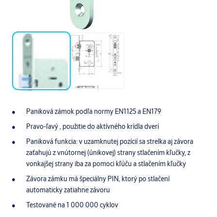
Paniková zámok podľa normy EN1125 a EN179
Pravo-ľavý , použitie do aktívného krídla dverí
Paniková funkcia: v uzamknutej pozícií sa strelka aj závora
zaťahujú z vnútornej (únikovej) strany stlačením kľučky, z
vonkajšej strany iba za pomoci kľúču a stlačením kľučky
Závora zámku má špeciálny PIN, ktorý po stlačení
automaticky zatiahne závoru
Testované na 1 000 000 cyklov