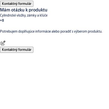
Kontaktný formulár
Mám otázku k produktu
Cylindrické vložky, zámky a kľúče
+8
Potrebujem doplňujúce informácie alebo poradiť s výberom produktu.
Dverné vybavenie
Aperio
Digitálne a prístupové systémy
CLIQ
TESA Hotelový Systém
Incedo
SMARTair
Traka
Kontaktný formulár