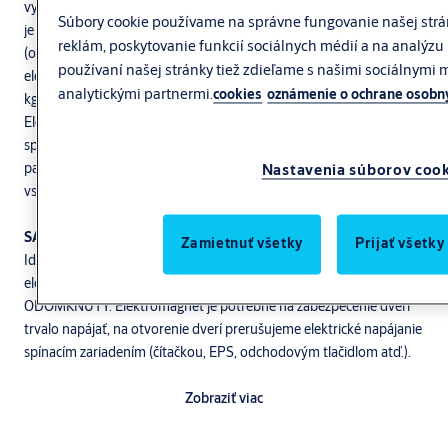
vysokou odolnosťou proti uvoľneniu pri prerezaní. Elektromagnet
Súbory cookie používame na správne fungovanie našej strá
je možné namontovať do dverí v ľubovoľnej polohe podľa potreby
reklám, poskytovanie funkcií sociálnych médií a na analýzu 
(okrem montáže na podlahu). Patentovo chránené vyhotovenie
používaní našej stránky tiež zdieľame s našimi sociálnymi
elektromagnetu na zadržanie dverí proti vytrhnutiu. Držná sila 544
analytickými partnermi.
cookies
oznámenie o ochrane osobn
kg je vhodná pre dvere s vysokým stupňom zabezpečenia.
Elektromagnet je možné použiť napr. na únikových východoch v
spojení s elektronickou panikovou hrazdou alebo mechanickými
panikovými hrazdami s mikrospínačom ako riešenie kontroly
Nastavenia súborov coo
vstupu.
SAM:
Zamietnuť všetky
Prijať všetky
Ide o reverzné zariadenie, pri ktorom je elektromagnet po pripojení
elektrického napájania ZAMKNUTÝ. Pri prerušení napájania je
ODOMKNUTÝ. Elektromagnet je potrebné na zabezpečenie dverí
trvalo napájať, na otvorenie dverí prerušujeme elektrické napájanie
spínacím zariadením (čítačkou, EPS, odchodovým tlačidlom atď.).
Výhody:
Zobraziť viac
Elektronika elektromagnetu chránená patentom