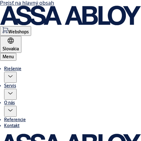
Prejsť na hlavný obsah
Webshops
Slovakia
Menu
Riešenie
Servis
O nás
Referencie
Kontakt