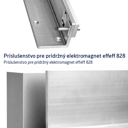
zabezpečuje veľmi spoľahlivú detekciu prípadného odpojenia
elektromagnetu.
Technické údaje:
Prídržná sila: 544 kg
Odber prúdu: 12 V DC (320 mA), 24 V DC (170 mA)
Napájacie napätie: 12/24 V DC, automatická detekcia
Príslušenstvo pre prídržný elektromagnet effeff 828
Rozsah prevádzkových teplôt: -40 °C až +60 °C
Príslušenstvo pre prídržný elektromagnet effeff 828
Hmotnosť: 2,8 kg
Krytie IP: IP66
Rozmery (DxŠxH) mm: Elektromagnet: 274 x 37 x 29, Pri.
doska: 275 x 37 x 36
Obsah balenia:
Elektromagnet s 3 m káblom
Skrutky
Pridržovacia doska