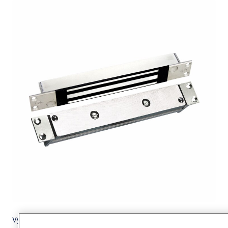
Vysoko kvalitný elektromagnet navrhnutý pre zapustenú montáž s