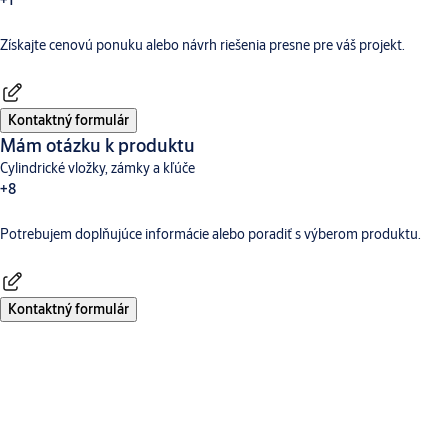
+1
Získajte cenovú ponuku alebo návrh riešenia presne pre váš projekt.
Dverné vybavenie
Kontaktný formulár
Mám otázku k produktu
Cylindrické vložky, zámky a kľúče
+8
Potrebujem doplňujúce informácie alebo poradiť s výberom produktu.
Dverné vybavenie
Aperio
Digitálne a prístupové systémy
CLIQ
TESA Hotelový Systém
Incedo
SMARTair
Traka
Kontaktný formulár