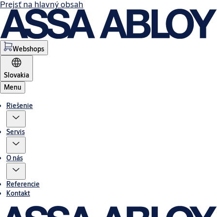
Prejsť na hlavný obsah
Webshops
Slovakia
Menu
Riešenie
Servis
O nás
Referencie
Kontakt