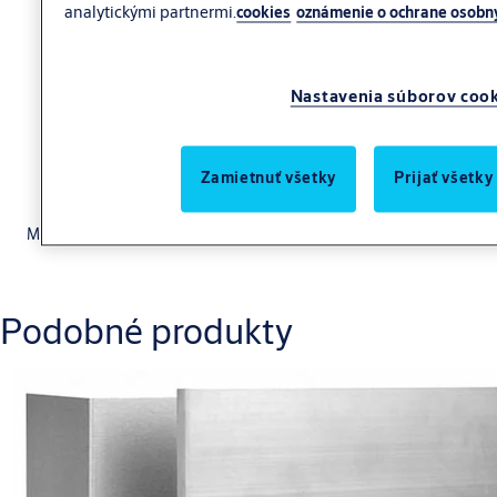
analytickými partnermi.
cookies
oznámenie o ochrane osobn
Nastavenia súborov coo
Zamietnuť všetky
Prijať všetky
Montážna doska pre pridržiavací elektromagnet
Effeff 827
.
Podobné produkty