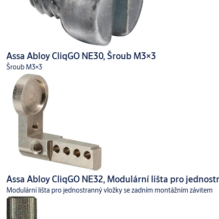
Assa Abloy CliqGO NE30, Šroub M3×3
Šroub M3×3
Assa Abloy CliqGO NE32, Modulární lišta pro jednos
Modulární lišta pro jednostranný vložky se zadním montážním závitem