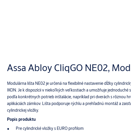
Assa Abloy CliqGO NE02, Modu
Modulárna lišta NE02 je určená na flexibilné nastavenie dĺžky cylindri
IKON. Je k dispozícii v niekoľkých veľkostiach a umožňuje jednoduché s
podľa konkrétnych potrieb inštalácie, napríklad pri dverách s rôznou h
aplikáciách zámkov. Lišta podporuje rýchlu a prehľadnú montáž a zaisťuj
cylindrickej vložky.
Popis produktu
Pre cylindrické vložky s EURO profilom