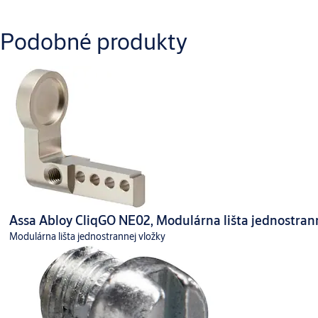
Stiahnuť
Podobné produkty
IKON_IKON.CLIQGO.NE02_Product_information_1.pdf
Assa Abloy CliqGO NE02, Modulárna lišta jednostrann
Modulárna lišta jednostrannej vložky