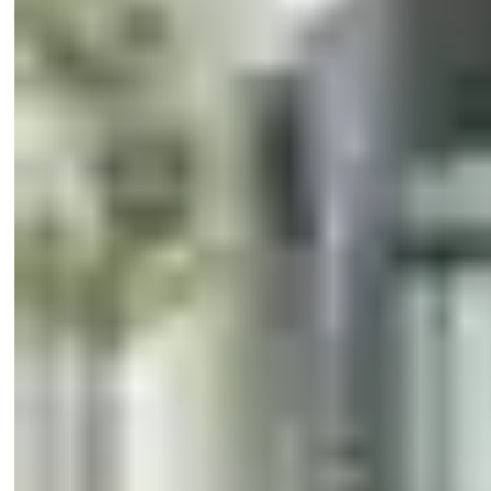
Brožúra pre diskontné predajne
Otvorte svoje dvere neustálemu prúdu zákazníkov.
Stiahnite si našu brožúru