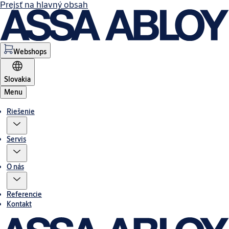
Prejsť na hlavný obsah
Webshops
Slovakia
Menu
Riešenie
Servis
O nás
Referencie
Kontakt