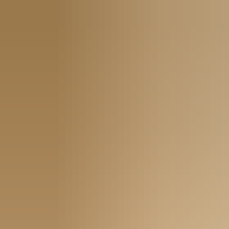
Hiter dostop:
Nič več zapletanja s ključi za sobe – pametna
kartica omogoča enostaven dostop. TESA Hotel zagotavlja
brezskrbnost, ki jo prinaša varen in uporabniku prijazen način
zaklepanja in odklepanja sob
Prihranek časa in stroškov:
Če gost ali osebje izgubi kartico,
se nova hitro ustvari v programski opremi, izgubljena pa se
takoj prekliče. Ni potrebe po menjavi ključavnic ali dodatnih
stroških za izdelavo novih mehanskih ključev.