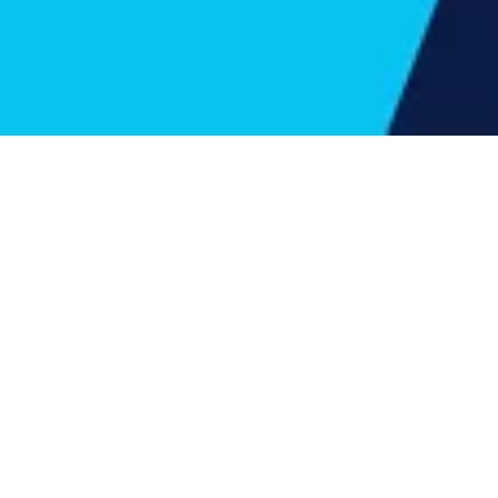
Access je zasnovan za izpolnjevanje različnih potreb po
upravljanju dostopa v malih in srednje velikih podjetjih v
različnih sektorjih, vključno s poslovnimi in javnimi stavbami,
vzdrževanjem nepremičnin in upravljanjem objektov,
samopostrežnimi in skupnimi prostori, pisarnami, podatkovnimi
centri, dostavo paketov in pošte, občinami ter objekti, kot so