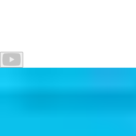
ASSA ABLOY Access je programska oprema v oblaku, zasnovana
za upravljanje različnih rešitev zaklepanja, kot sta ABLOY PULSE
in ABLOY CUMULUS. Zagotavlja enotno, enostavno platformo
za upravljanje digitalnih ključev, obeskov in dostopov brez
ključa.