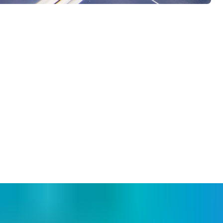
temi zaklepanja; in dodatki, vključno z ročaji, napravami za