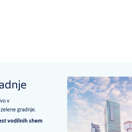
radnje
avo v
zelene gradnje.
est vodilnih shem