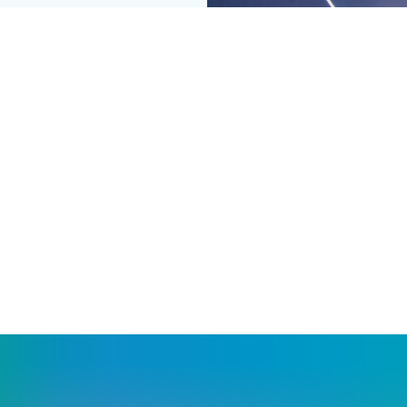
topa; vrata in zapirala za vrata; mehanski in elektromehanski sis
prispevkov za naslednje sheme certificiranja zelene gradnje: