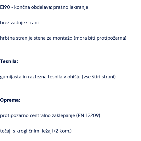
EI90 • končna obdelava: prašno lakiranje
brez zadnje strani
hrbtna stran je stena za montažo (mora biti protipožarna)
Tesnila:
gumijasta in raztezna tesnila v ohišju (vse štiri strani)
Oprema:
protipožarno centralno zaklepanje (EN 12209)
tečaji s krogličnimi ležaji (2 kom.)