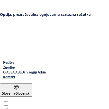
Opcija: prezračevalna ognjevarna raztezna rešetka
Prenesite tehnične podatke
Rešitve
Fire cabinet PPC
(PDF, 438 KB)
Zgodbe
O ASSA ABLOY v regiji Adria
Kontakt
Slovenia
·
Slovenski