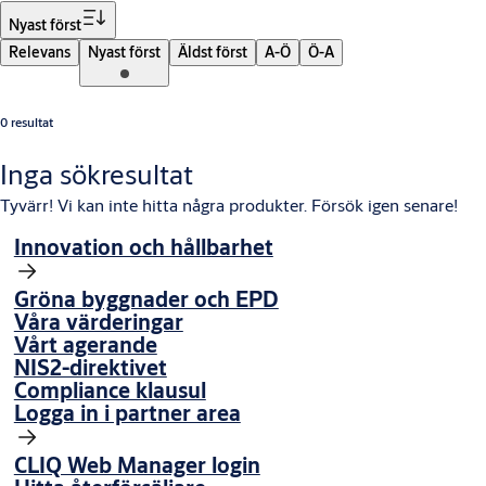
Filter
Nyast först
Relevans
Nyast först
Äldst först
A-Ö
Ö-A
0 resultat
Inga sökresultat
Tyvärr! Vi kan inte hitta några produkter. Försök igen senare!
Innovation och hållbarhet
Gröna byggnader och EPD
Våra värderingar
Vårt agerande
NIS2-direktivet
Compliance klausul
Logga in i partner area
CLIQ Web Manager login