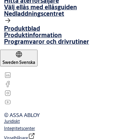
Hitta återförsäljare
Välj ellås med ellåsguiden
Nedladdningscentret
Produktblad
Produktinformation
Programvaror och drivrutiner
Sweden
·
Svenska
© ASSA ABLOY
Juridiskt
Integritetscenter
Visselblåsare