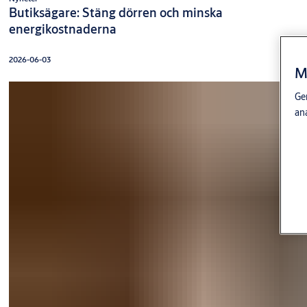
Butiksägare: Stäng dörren och minska
energikostnaderna
2026-06-03
M
Gen
an