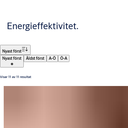
Energieffektivitet.
Filter
Nyast först
Nyast först
Äldst först
A-Ö
Ö-A
Visar 11 av 11 resultat