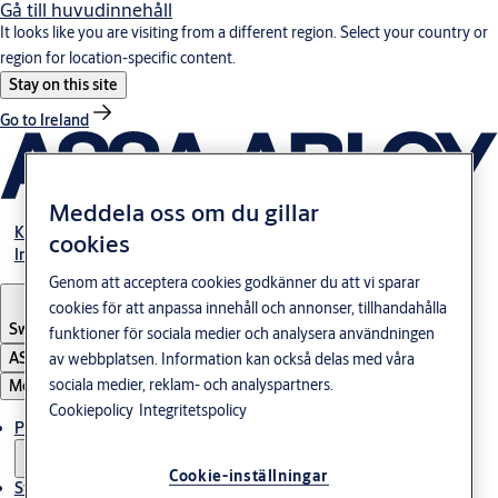
Gå till huvudinnehåll
It looks like you are visiting from a different region. Select your country or
region for location-specific content.
Stay on this site
Go to Ireland
Meddela oss om du gillar
Karriär
cookies
Investerare
Genom att acceptera cookies godkänner du att vi sparar
cookies för att anpassa innehåll och annonser, tillhandahålla
Sweden
·
Svenska
funktioner för sociala medier och analysera användningen
ASSA ABLOY Group
av webbplatsen. Information kan också delas med våra
sociala medier, reklam- och analyspartners.
Meny
Cookiepolicy
Integritetspolicy
Produkter och lösningar
Cookie-inställningar
Stories