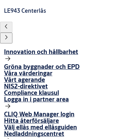
LE943 Centerlås
Innovation och hållbarhet
Gröna byggnader och EPD
Våra värderingar
Vårt agerande
NIS2-direktivet
Compliance klausul
Logga in i partner area
CLIQ Web Manager login
Hitta återförsäljare
Välj ellås med ellåsguiden
Nedladdningscentret