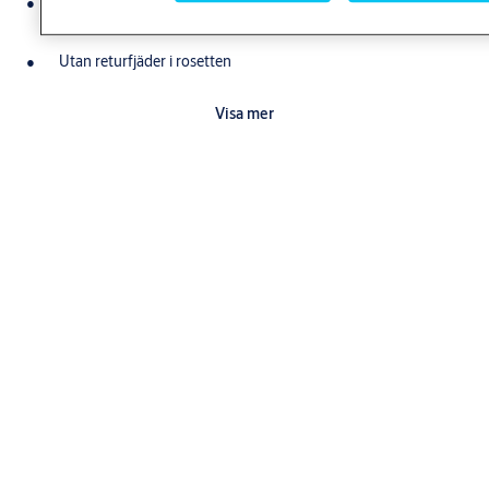
Toalettbehör ASSA ABLOY 14890 i samma designserie säljs
separat
Utan returfjäder i rosetten
Passar till modul och innerdörrs-låshus
Visa mer
Nerladdningar
Produktkatalog trycken