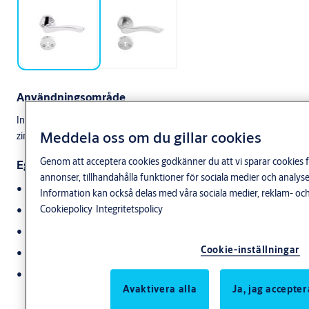
Användningsområde
Innerdörrshandtag för villa, radhus, lägenhet och kontor. ASSA:s
Meddela oss om du gillar cookies
zinktrycken rekommenderas i inomhusmiljö.
Genom att acceptera cookies godkänner du att vi sparar cookies f
Egenskaper
annonser, tillhandahålla funktioner för sociala medier och anal
Ytbehandling: blank krom, matt krom
Information kan också delas med våra sociala medier, reklam- och
Cookiepolicy
Integritetspolicy
Material: zink
Rosett: Ø 52 mm
Cookie-inställningar
För dörrtjocklek 35-45 mm
Matchande nyckelskyltar och skruvar medföljer i
förpackningen
Avaktivera alla
Ja, jag accepter