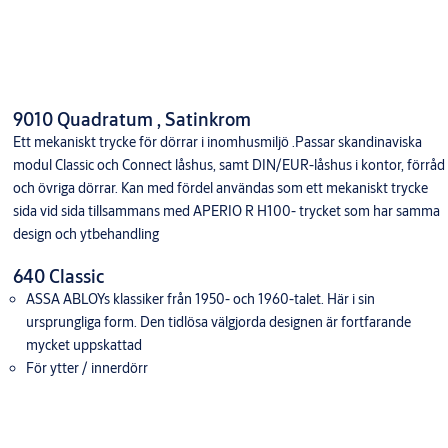
9010 Quadratum , Satinkrom
Ett mekaniskt trycke för dörrar i inomhusmiljö .Passar skandinaviska
modul Classic och Connect låshus, samt DIN/EUR-låshus i kontor, förråd
och övriga dörrar. Kan med fördel användas som ett mekaniskt trycke
sida vid sida tillsammans med APERIO R H100- trycket som har samma
design och ytbehandling
640 Classic
ASSA ABLOYs klassiker från 1950- och 1960-talet. Här i sin
ursprungliga form. Den tidlösa välgjorda designen är fortfarande
mycket uppskattad
För ytter / innerdörr