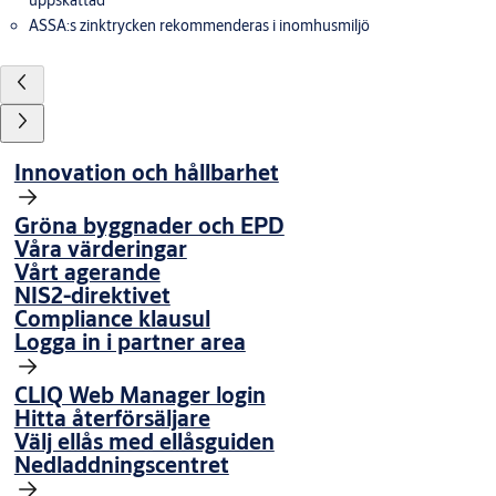
uppskattad
ASSA:s zinktrycken rekommenderas i inomhusmiljö
Innovation och hållbarhet
Gröna byggnader och EPD
Våra värderingar
Vårt agerande
NIS2-direktivet
Compliance klausul
Logga in i partner area
CLIQ Web Manager login
Hitta återförsäljare
Välj ellås med ellåsguiden
Nedladdningscentret