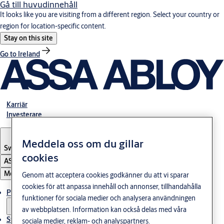
Gå till huvudinnehåll
It looks like you are visiting from a different region. Select your country or
region for location-specific content.
Stay on this site
Go to Ireland
Karriär
Investerare
Meddela oss om du gillar
Sweden
·
Svenska
cookies
ASSA ABLOY Group
Meny
Genom att acceptera cookies godkänner du att vi sparar
cookies för att anpassa innehåll och annonser, tillhandahålla
Produkter och lösningar
funktioner för sociala medier och analysera användningen
av webbplatsen. Information kan också delas med våra
Stories
sociala medier, reklam- och analyspartners.