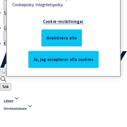
Cookiepolicy
Integritetspolicy
Service
Cookie-inställningar
Om oss
Avaktivera alla
Kontakta oss
Ja, jag accepterar alla cookies
Sök
Läsare
Dörrbladsläsare