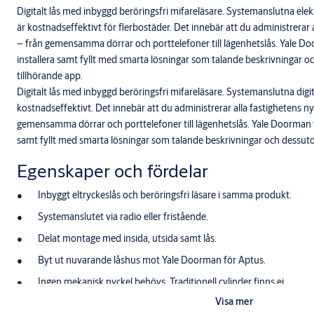
Digitalt lås med inbyggd beröringsfri mifareläsare. Systemanslutna elek
är kostnadseffektivt för flerbostäder. Det innebär att du administrerar a
– från gemensamma dörrar och porttelefoner till lägenhetslås. Yale Do
installera samt fyllt med smarta lösningar som talande beskrivningar o
tillhörande app.
Digitalt lås med inbyggd beröringsfri mifareläsare. Systemanslutna digit
kostnadseffektivt. Det innebär att du administrerar alla fastighetens ny
gemensamma dörrar och porttelefoner till lägenhetslås. Yale Doorman fö
samt fyllt med smarta lösningar som talande beskrivningar och dessuto
Egenskaper och fördelar
Inbyggt eltryckeslås och beröringsfri läsare i samma produkt.
Systemanslutet via radio eller fristående.
Delat montage med insida, utsida samt lås.
Byt ut nuvarande låshus mot Yale Doorman för Aptus.
Ingen mekanisk nyckel behövs. Traditionell cylinder finns ej.
Visa mer
Enkelt att installera, ingen kabeldragning behövs.