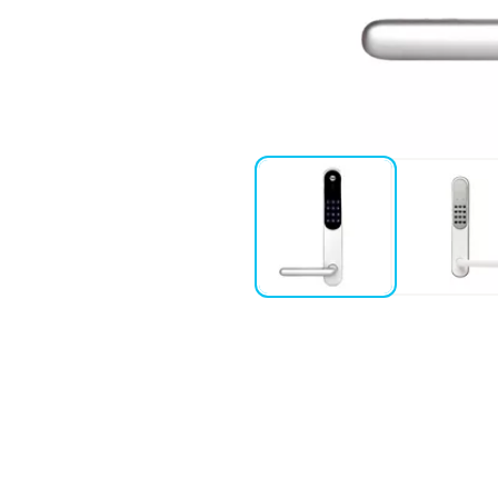
ch tio nyckelbrickor till varje
Aptus.
valbartspråk.
husbruk.
er radio, krypterat för högsta
takt medpassersystemet.
r iPhone / Android, eller