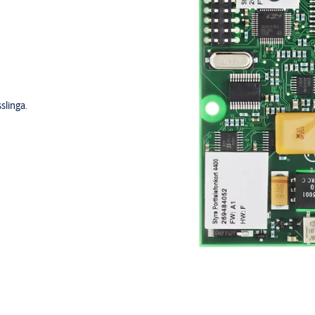
slinga.
id programmering från Multiaccess
 A485-port. Praktiskt t.ex. vid