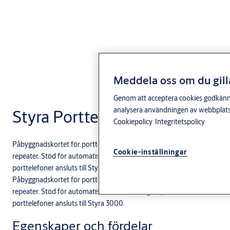
Meddela oss om du gill
Genom att acceptera cookies godkänner 
analysera användningen av webbplatse
Styra Porttelefonkort 4400
Cookiepolicy
Integritetspolicy
Påbyggnadskortet för porttelefoni med fyra separata avsäkrade Aptu
Cookie-inställningar
repeater. Stöd för automatisk dörranslutning av porttelefoner och läsa
porttelefoner ansluts till Styra 3000.
Påbyggnadskortet för porttelefoni med fyra separata avsäkrade Aptu
repeater. Stöd för automatisk dörranslutning av porttelefoner och läsa
porttelefoner ansluts till Styra 3000.
Egenskaper och fördelar