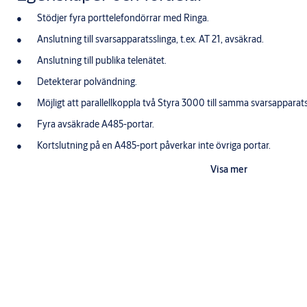
Stödjer fyra porttelefondörrar med Ringa.
Anslutning till svarsapparatsslinga, t.ex. AT 21, avsäkrad.
Anslutning till publika telenätet.
Detekterar polvändning.
Möjligt att parallellkoppla två Styra 3000 till samma svarsapparats
Fyra avsäkrade A485-portar.
Kortslutning på en A485-port påverkar inte övriga portar.
Spara in på behovet av separat avsäkring.
Visa mer
Underlätta kabeldragningen,
Lägg en Aptuskabel 2 till varje dörrmiljö.
Anslut läsare, porttelefon o.dyl. direkt eller via dörrenhet.
Erbjuder möjlighet att knyta resurser automatiskt till rätt dörr v
Styra.
Utnyttja möjligheten till central styrning av spänningsmatningen på
service.