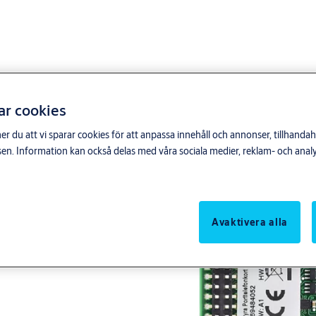
ar cookies
du att vi sparar cookies för att anpassa innehåll och annonser, tillhandahå
n. Information kan också delas med våra sociala medier, reklam- och anal
s485-bussar med inbyggd
re. Skall användas då
Avaktivera alla
s485-bussar med inbyggd
re. Skall användas då