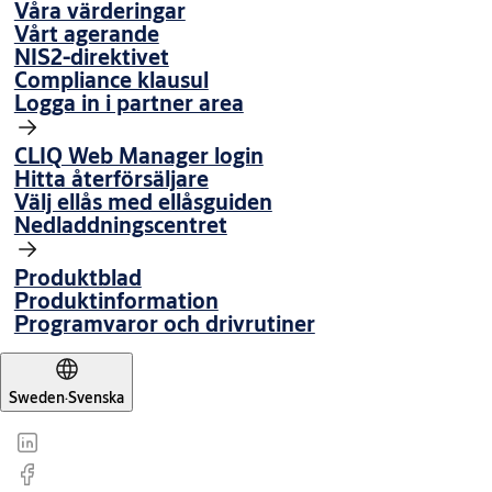
Våra värderingar
Vårt agerande
NIS2-direktivet
Compliance klausul
Logga in i partner area
CLIQ Web Manager login
Hitta återförsäljare
Välj ellås med ellåsguiden
Nedladdningscentret
Produktblad
Produktinformation
Programvaror och drivrutiner
Sweden
·
Svenska