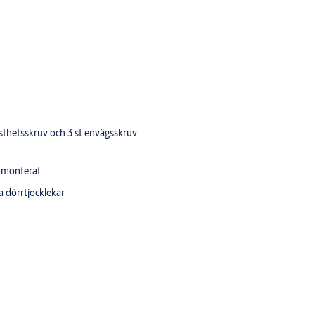
sthetsskruv och 3 st envägsskruv
mmonterat
a dörrtjocklekar