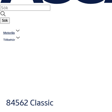
Sök
Motorlås
Tillbehör
84562 Classic