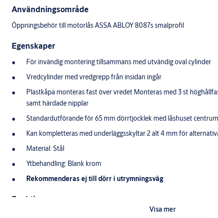
Användningsområde
Öppningsbehör till motorlås ASSA ABLOY 8087s smalprofil
Egenskaper
För invändig montering tillsammans med utvändig oval cylinder
Vredcylinder med vredgrepp från insidan ingår
Plastkåpa monteras fast över vredet Monteras med 3 st höghållfa
samt härdade nipplar
Standardutförande för 65 mm dörrtjocklek med låshuset centru
Kan kompletteras med underläggsskyltar 2 alt 4 mm för alternativ
Material: Stål
Ytbehandling: Blank krom
Rekommenderas ej till dörr i utrymningsväg
Funktion
Visa mer
Vid öppning vrids alt slås plastkåpan loss