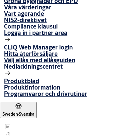
Gröna byggnader och EPD
Våra värderingar
Vårt agerande
NIS2-direktivet
Compliance klausul
Logga in i partner area
CLIQ Web Manager login
Hitta återförsäljare
Välj ellås med ellåsguiden
Nedladdningscentret
Produktblad
Produktinformation
Programvaror och drivrutiner
Sweden
·
Svenska