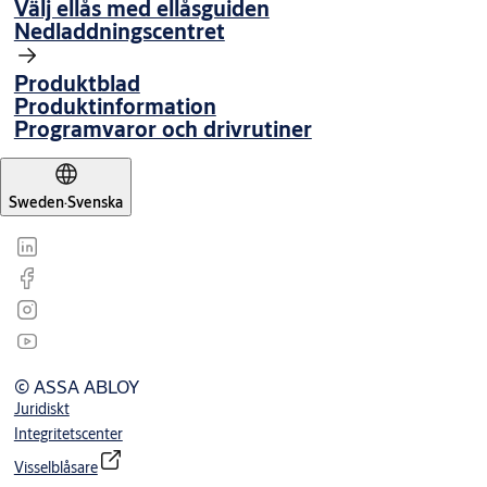
Välj ellås med ellåsguiden
Nedladdningscentret
Produktblad
Produktinformation
Programvaror och drivrutiner
Sweden
·
Svenska
© ASSA ABLOY
Juridiskt
Integritetscenter
Visselblåsare