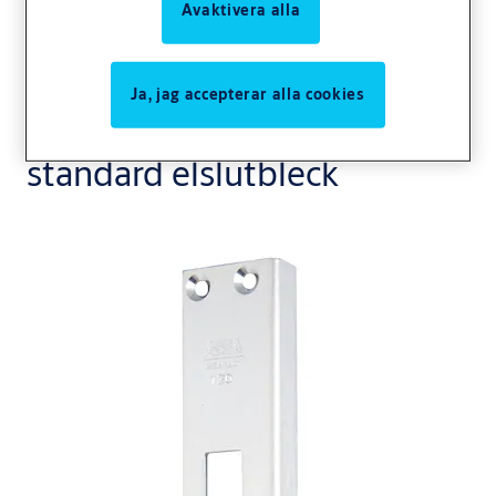
Avaktivera alla
Ja, jag accepterar alla cookies
Slutbleck 730 för
standard elslutbleck