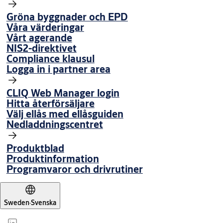
Gröna byggnader och EPD
Våra värderingar
Vårt agerande
NIS2-direktivet
Compliance klausul
Logga in i partner area
CLIQ Web Manager login
Hitta återförsäljare
Välj ellås med ellåsguiden
Nedladdningscentret
Produktblad
Produktinformation
Programvaror och drivrutiner
Sweden
·
Svenska