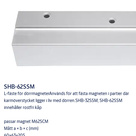
SHB-62SSM
L-fäste för dörrmagneterAnvänds för att fästa magneten i partier där
karmöverstycket ligger i liv med dörren.SHB-32SSM, SHB-62SSM
innehåller rostfri kåp
passar magnet M62SCM
Mått a × b × c (mm)
60×63×205