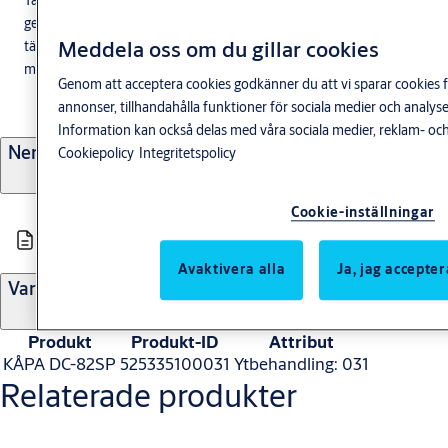
Täckkåpa för dörrmagneter Används för att täcka magneten och
ge ett ytterligare förhöjt intryck av installationen. DDC-62CLM
Meddela oss om du gillar cookies
täcker 2 st magneter M62SCM monterade med högst 50 mm
mellanrum.
Genom att acceptera cookies godkänner du att vi sparar cookies f
annonser, tillhandahålla funktioner för sociala medier och anal
Information kan också delas med våra sociala medier, reklam- och
Nerladdningar
Cookiepolicy
Integritetspolicy
Cookie-inställningar
M2347.0907 - Produktblad Tillbehör till ASSA dörrmagneter
Avaktivera alla
Ja, jag accepter
Varianter
Produkt
Produkt-ID
Attribut
KÅPA DC-82SP
525335100031
Ytbehandling: 031
Relaterade produkter