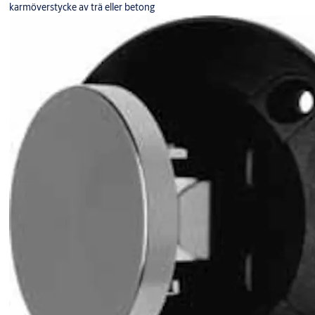
karmöverstycke av trä eller betong