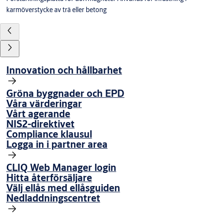
karmöverstycke av trä eller betong
Innovation och hållbarhet
Gröna byggnader och EPD
Våra värderingar
Vårt agerande
NIS2-direktivet
Compliance klausul
Logga in i partner area
CLIQ Web Manager login
Hitta återförsäljare
Välj ellås med ellåsguiden
Nedladdningscentret