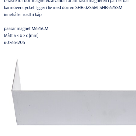
L-fäste för dörrmagneterAnvänds för att fästa magneten i partier där
karmöverstycket ligger i liv med dörren.SHB-32SSM, SHB-62SSM
innehåller rostfri kåp
passar magnet M62SCM
Mått a × b × c (mm)
60×63×205