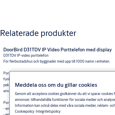
datasheet_d1101v_surface_en sv
datasheet_d1101v_surface_en
Relaterade produkter
manual_d11x
DoorBird D31TDV IP Video Porttelefon med display
Varianter
D31TDV IP-video porttelefon
För flerbostadshus och byggnader med upp till 1000 namn i enheten.
Produkt
Produkt-ID
Porttelefonen sätter nya standarder när det gäller moderndesign,
DoorBird D1101V IP Video Porttelefon 1
423866744
Knapp
funktionalitet och användarvänlighet. Den har en extremt ljusstark7”
Meddela oss om du gillar cookies
pekskärm som är lätt att läsa av även idirekt solljus och som kan
användas av besökare även i dåligtväder som regn och snö.
Genom att acceptera cookies godkänner du att vi sparar cookies f
annonser, tillhandahålla funktioner för sociala medier och anal
Porttelefonen har innovativa funktioner som t.ex
Information kan också delas med våra sociala medier, reklam- och
- en integrerad RFID- och QR-kodläsare
Cookiepolicy
Integritetspolicy
- en virtuell knappsats