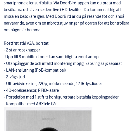
smartphone eller surfplatta. Via DoorBird-appen kan du prata med
besökarna och även se dem live i HD-kvalitet. Du kommer aldrig att
missa en besökare igen. Med DoorBird är du på resande fot och ändå
närvarande, även om en inbrottstjuv ringer på dörren för att kontrollera
om någon är hemma.
Rostfritt stål V2A, borstat
- 2 st anropsknappar
-Upp till 8 mobiltelefoner kan samtidigt ta emot anrop
- Utanpåliggande och infälld montering möjlig, kapsling säljs separat
- LAN-anslutning (PoE-kompatibel)
- 2-vägs ljud
- Ultravidvinkellins, 720p, mörkerseende, 12 IR-lysdioder
- 4D-rörelsesensor, RFID-läsare
- Portelefon med 1 st fritt konfigurerbara bistabila kopplingsreläer
- Kompatibel med ARXtele tjänst