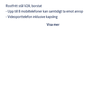
Rostfritt stål V2A, borstat
- Upp till 8 mobiltelefoner kan samtidigt ta emot anrop
- Videoporttelefon inklusive kapsling
- WiFi / LAN-anslutning (PoE-kompatibel)
Visa mer
- 2-vägs ljud
- Ultravidvinkellins, 1080p, mörkerseende, IR-lysdioder
- 4D rörelsesensor
- 1 st fritt konfigurerbart bistabilt kopplingsrelä
- Kompatibel med ARXtele tjänst
Nerladdningar