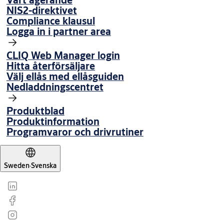
NIS2-direktivet
Compliance klausul
Logga in i partner area
CLIQ Web Manager login
Hitta återförsäljare
Välj ellås med ellåsguiden
Nedladdningscentret
Produktblad
Produktinformation
Programvaror och drivrutiner
Sweden
·
Svenska