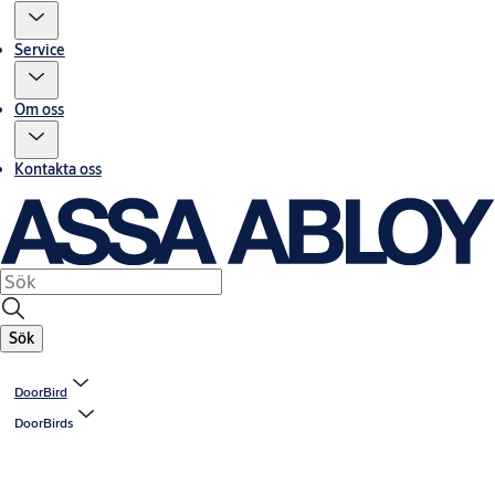
Service
Om oss
Kontakta oss
Sök
DoorBird
DoorBirds