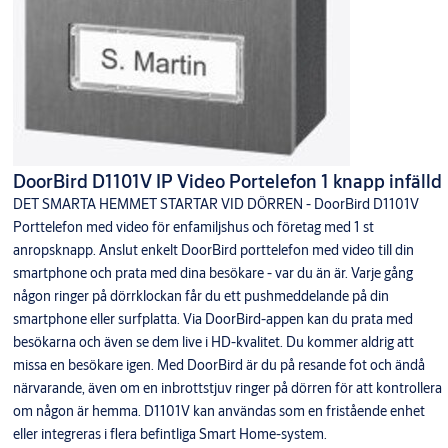
DoorBird D1101V IP Video Portelefon 1 knapp infälld
DET SMARTA HEMMET STARTAR VID DÖRREN - DoorBird D1101V
Porttelefon med video för enfamiljshus och företag med 1 st
anropsknapp. Anslut enkelt DoorBird porttelefon med video till din
smartphone och prata med dina besökare - var du än är. Varje gång
någon ringer på dörrklockan får du ett pushmeddelande på din
smartphone eller surfplatta. Via DoorBird-appen kan du prata med
besökarna och även se dem live i HD-kvalitet. Du kommer aldrig att
missa en besökare igen. Med DoorBird är du på resande fot och ändå
närvarande, även om en inbrottstjuv ringer på dörren för att kontrollera
om någon är hemma. D1101V kan användas som en fristående enhet
eller integreras i flera befintliga Smart Home-system.