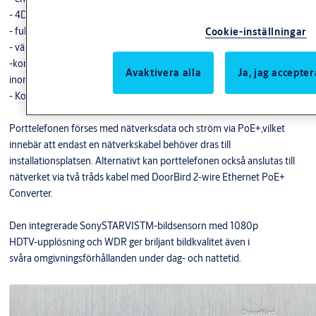
- 4D-rörelsesensor
- fullständig fjärrkonfigurering via app, webbläsare
Cookie-inställningar
- väldokumenterat API-gränssnitt
-kompatibilitet med mer än 80 tredjepartslösningar
Avaktivera alla
Ja, jag accepter
inom smarta hem, fastighetsautomation och passerkontroll.
- Kompatibel med ARXtele tjänst
Porttelefonen förses med nätverksdata och ström via PoE+,vilket
innebär att endast en nätverkskabel behöver dras till
installationsplatsen. Alternativt kan porttelefonen också anslutas till
nätverket via två tråds kabel med DoorBird 2-wire Ethernet PoE+
Converter.
Den integrerade SonySTARVISTM-bildsensorn med 1080p
HDTV-upplösning och WDR ger briljant bildkvalitet även i
svåra omgivningsförhållanden under dag- och nattetid.