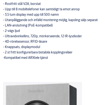
- Rostfritt stål V2A, borstat
- Upp till 8 mobiltelefoner kan samtidigt ta emot anrop
- 3,5 tum display med upp till 500 namn
- Utanpåliggande och infälld montering möjlig, kapsling säljs separat
- LAN-anslutning (PoE-kompatibel)
- 2-vägs ljud
- Ultravidvinkellins, 720p, mörkerseende, 12 IR-lysdioder
- 4D-rörelsesensor, RFID-läsare
- Knappsats, displaymodul
- 2 st fritt konfigurerbara bistabila kopplingsreläer
-Kompatibel med ARXtele tjänst