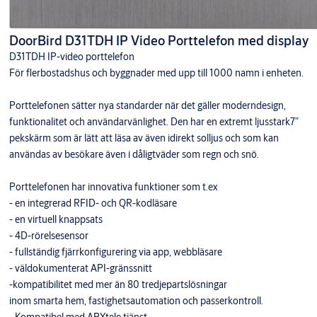
DoorBird D31TDH IP Video Porttelefon med display
D31TDH IP-video porttelefon
För flerbostadshus och byggnader med upp till 1000 namn i enheten.
Porttelefonen sätter nya standarder när det gäller moderndesign,
funktionalitet och användarvänlighet. Den har en extremt ljusstark7”
pekskärm som är lätt att läsa av även idirekt solljus och som kan
användas av besökare även i dåligtväder som regn och snö.
Porttelefonen har innovativa funktioner som t.ex
- en integrerad RFID- och QR-kodläsare
- en virtuell knappsats
- 4D-rörelsesensor
- fullständig fjärrkonfigurering via app, webbläsare
- väldokumenterat API-gränssnitt
-kompatibilitet med mer än 80 tredjepartslösningar
inom smarta hem, fastighetsautomation och passerkontroll.