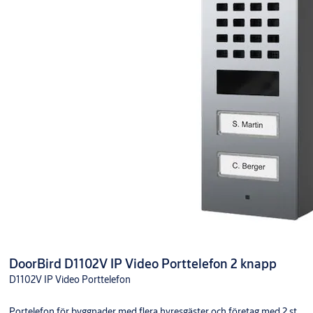
DoorBird D1102V IP Video Porttelefon 2 knapp
D1102V IP Video Porttelefon
Portelefon för byggnader med flera hyresgäster och företag med 2 st