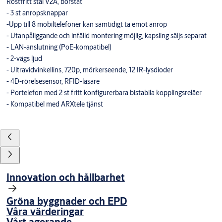
Rostfritt stål V2A, borstat
- 3 st anropsknappar
-Upp till 8 mobiltelefoner kan samtidigt ta emot anrop
- Utanpåliggande och infälld montering möjlig, kapsling säljs separat
- LAN-anslutning (PoE-kompatibel)
- 2-vägs ljud
- Ultravidvinkellins, 720p, mörkerseende, 12 IR-lysdioder
- 4D-rörelsesensor, RFID-läsare
- Portelefon med 2 st fritt konfigurerbara bistabila kopplingsreläer
- Kompatibel med ARXtele tjänst
Innovation och hållbarhet
Gröna byggnader och EPD
Våra värderingar
Vårt agerande