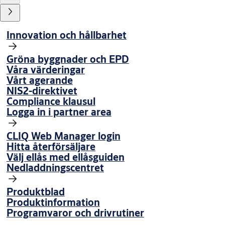
Innovation och hållbarhet
Gröna byggnader och EPD
Våra värderingar
Vårt agerande
NIS2-direktivet
Compliance klausul
Logga in i partner area
CLIQ Web Manager login
Hitta återförsäljare
Välj ellås med ellåsguiden
Nedladdningscentret
Produktblad
Produktinformation
Programvaror och drivrutiner