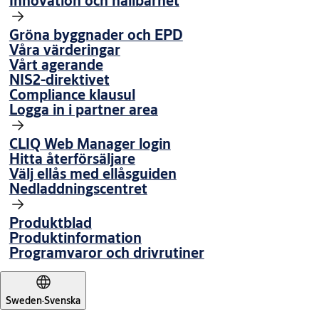
Innovation och hållbarhet
Gröna byggnader och EPD
Våra värderingar
Vårt agerande
NIS2-direktivet
Compliance klausul
Logga in i partner area
CLIQ Web Manager login
Hitta återförsäljare
Välj ellås med ellåsguiden
Nedladdningscentret
Produktblad
Produktinformation
Programvaror och drivrutiner
Sweden
·
Svenska