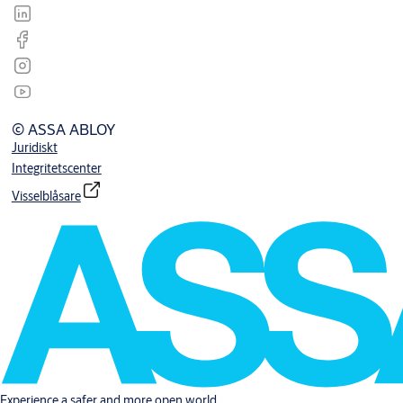
© ASSA ABLOY
Juridiskt
Integritetscenter
Visselblåsare
Experience a safer and more open world