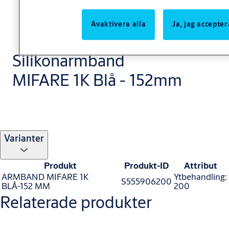
Avaktivera alla
Ja, jag accepter
Silikonarmband
MIFARE 1K Blå - 152mm
Varianter
Produkt
Produkt-ID
Attribut
ARMBAND MIFARE 1K
Ytbehandling:
S555906200
BLÅ-152 MM
200
Relaterade produkter