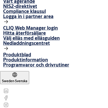
Vårt agerande
NIS2-direktivet
Compliance klausul
Logga in i partner area
CLIQ Web Manager login
Hitta återförsäljare
Välj ellås med ellåsguiden
Nedladdningscentret
Produktblad
Produktinformation
Programvaror och drivrutiner
Sweden
·
Svenska