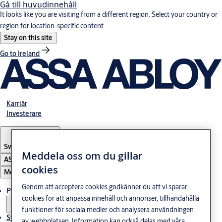
Gå till huvudinnehåll
It looks like you are visiting from a different region. Select your country or
region for location-specific content.
Stay on this site
Go to Ireland
Karriär
Investerare
Sweden
·
Svenska
Meddela oss om du gillar
ASSA ABLOY Group
cookies
Meny
Genom att acceptera cookies godkänner du att vi sparar
Produkter och lösningar
cookies för att anpassa innehåll och annonser, tillhandahålla
funktioner för sociala medier och analysera användningen
Stories
av webbplatsen. Information kan också delas med våra