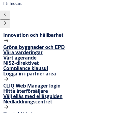
från insidan.
Innovation och hållbarhet
Gröna byggnader och EPD
Våra värderingar
Vårt agerande
NIS2-direktivet
Compliance klausul
Logga in i partner area
CLIQ Web Manager login
Hitta återförsäljare
Välj ellås med ellåsguiden
Nedladdningscentret