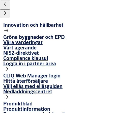
Innovation och hållbarhet
Gröna byggnader och EPD
Våra värderingar
Vårt agerande
NIS2-direktivet
Compliance klausul
Logga in i partner area
CLIQ Web Manager login
Hitta återförsäljare
Välj ellås med ellåsguiden
Nedladdningscentret
Produktblad
Produktinformation