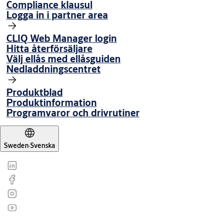
Compliance klausul
Logga in i partner area
CLIQ Web Manager login
Hitta återförsäljare
Välj ellås med ellåsguiden
Nedladdningscentret
Produktblad
Produktinformation
Programvaror och drivrutiner
Sweden
·
Svenska