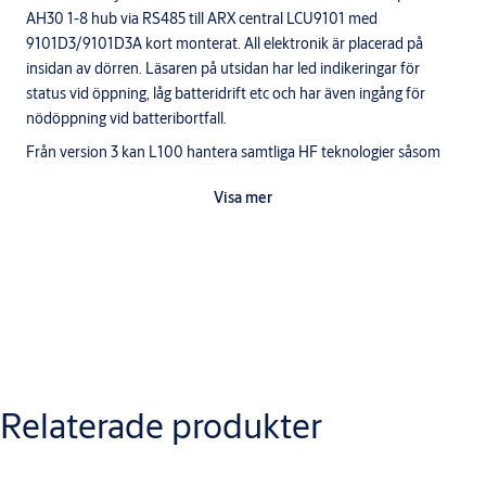
AH30 1-8 hub via RS485 till ARX central LCU9101 med
9101D3/9101D3A kort monterat. All elektronik är placerad på
insidan av dörren. Läsaren på utsidan har led indikeringar för
status vid öppning, låg batteridrift etc och har även ingång för
nödöppning vid batteribortfall.
Från version 3 kan L100 hantera samtliga HF teknologier såsom
MIFARE Classic, DESFIre, iCLASS, SEOS.
Visa mer
Funktion
Trycket på utsidan kontrolleras elektroniskt (trycke ingår ej i L100)
medan insidan alltid är mekaniskt öppningsbart. I L100 finns även
en inbyggd övervakningssensor. Inbyggda sensorer kan skicka
information till ARX såsom "Dörr öppen/ stängd", regelkolv
Varianter
låst/olåst". All administration av behörigheter till läsaren sker i
ARX/RX passersystem och samma passerkort kan användas till
Produkt
Produkt-ID
Attribut
både skalskydd och innerdörrar.
Relaterade produkter
APERIO L100S V3 STD U
Ytbehandling:
AL580500140
KS
140