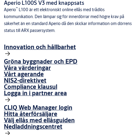
Aperio L100S V3 med knappsats
™
Aperio
L100 är ett elektroniskt online ellås med trådlös
kommunikation. Den lämpar sig för innerdörrar med högre krav på
säkerhet än en standard Aperio då den skickar information om dörrens
status till ARX passersystem.
Innovation och hållbarhet
Gröna byggnader och EPD
Våra värderingar
Vårt agerande
NIS2-direktivet
Compliance klausul
Logga in i partner area
CLIQ Web Manager login
Hitta återförsäljare
Välj ellås med ellåsguiden
Nedladdningscentret