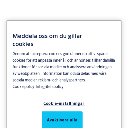
Meddela oss om du gillar
Aperio H100S vänster
cookies
Genom att acceptera cookies godkänner du att vi sparar
cookies för att anpassa innehåll och annonser, tillhandahålla
funktioner för sociala medier och analysera användningen
av webbplatsen. Information kan också delas med våra
Användningsområde
sociala medier, reklam- och analyspartners.
Dörrmonterad batteridriven trådlös läsare som ersätter handtag
Cookiepolicy
Integritetspolicy
på innerdörrar för passagekontroll.
Egenskaper
Cookie-inställningar
Kan agera som Online eller offlineläsare vilket ställs in via Aperio
PAP programvara.
Avaktivera alla
I onlineläge kommunicerar H100S med ARX säkerhetssystem och