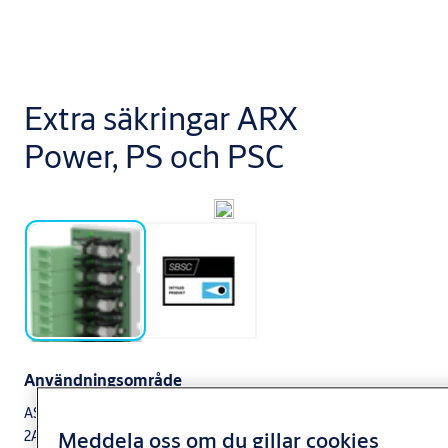
Extra säkringar ARX
Power, PS och PSC
Användningsområde
ASSA ABLOY ARX Power FUSE 05 är ett avsäkringskort med 5st
Meddela oss om du gillar cookies
2A avsäkrade utgångar.