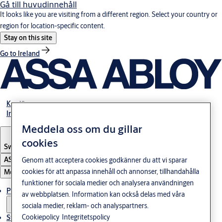
Gå till huvudinnehåll
It looks like you are visiting from a different region. Select your country or
region for location-specific content.
Stay on this site
Go to Ireland
Karriär
Investerare
Meddela oss om du gillar
cookies
Sweden
·
Svenska
ASSA ABLOY Group
Genom att acceptera cookies godkänner du att vi sparar
cookies för att anpassa innehåll och annonser, tillhandahålla
Meny
funktioner för sociala medier och analysera användningen
Produkter och lösningar
av webbplatsen. Information kan också delas med våra
sociala medier, reklam- och analyspartners.
Cookiepolicy
Integritetspolicy
Stories