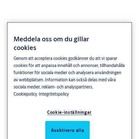
Meddela oss om du gillar
Kil (spline key) till
cookies
mekaniska
Genom att acceptera cookies godkänner du att vi sparar
cookies för att anpassa innehåll och annonser, tillhandahålla
kombinationslås
funktioner för sociala medier och analysera användningen
av webbplatsen. Information kan också delas med våra
sociala medier, reklam- och analyspartners.
Cookiepolicy
Integritetspolicy
Kil (spline key) till mekaniska kombinationslås
Cookie-inställningar
Kil till låshusets drivkam.
Användningsområde
Avaktivera alla
Kil för fixering av indexratten i låshusets drivkam. Passar till 6600,