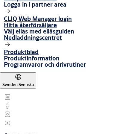
Logga in i partner area
CLIQ Web Manager login
Hitta återförsäljare
Välj ellås med ellåsguiden
Nedladdningscentret
Produktblad
Produktinformation
Programvaror och drivrutiner
Sweden
·
Svenska