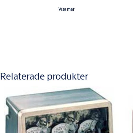
Specialutförande: Regelkolv
Visa mer
Specialutförande: 2 kontakter (för anslutning till
indikeringstablå/summer för indikering av tidsfördröjning och
öppningsbar tid)
Specialutförande: Med cylinder 12,6mm alt. 31,75mm
Nerladdningar
Relaterade produkter
Ritning CS401