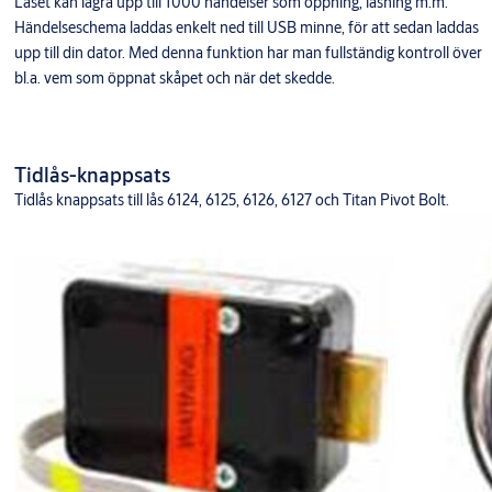
Låset kan lagra upp till 1000 händelser som öppning, låsning m.m.
Händelseschema laddas enkelt ned till USB minne, för att sedan laddas
upp till din dator. Med denna funktion har man fullständig kontroll över
bl.a. vem som öppnat skåpet och när det skedde.
Tidlås-knappsats
Tidlås knappsats till lås 6124, 6125, 6126, 6127 och Titan Pivot Bolt.