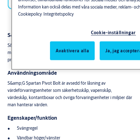
Information kan också delas med våra sociala medier, reklam- och
Cookiepolicy
Integritetspolicy
1
of
4
Cookie-inställningar
S&G Spartan Pivot Bolt
S&amp;G Spartan Pivot Bolt är ett elektroniskt kombinationslås
Avaktivera alla
Ja, jag accepter
med svängregel och möjlighet till 2 koder/användare. All
programmering av låset sker via knappsatsen.
Användningsområde
S&amp;G Spartan Pivot Bolt är avsedd för låsning av
värdeförvaringsenheter som säkerhetsskåp, vapenskåp,
värdeskåp, kontantboxar och övriga förvaringsenheter i miljöer där
man hanterar värden.
Egenskaper/funktion
Svängregel
Vändbar höger/vänster