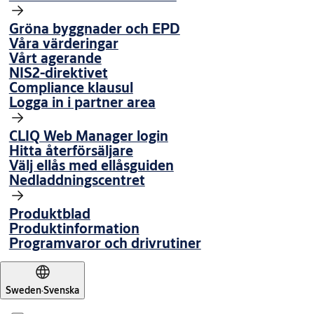
Gröna byggnader och EPD
Våra värderingar
Vårt agerande
NIS2-direktivet
Compliance klausul
Logga in i partner area
CLIQ Web Manager login
Hitta återförsäljare
Välj ellås med ellåsguiden
Nedladdningscentret
Produktblad
Produktinformation
Programvaror och drivrutiner
Sweden
·
Svenska