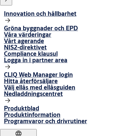
Innovation och hållbarhet
Gröna byggnader och EPD
Våra värderingar
Vårt agerande
NIS2-direktivet
Compliance klausul
Logga in i partner area
CLIQ Web Manager login
Hitta återförsäljare
Välj ellås med ellåsguiden
Nedladdningscentret
Produktblad
Produktinformation
Programvaror och drivrutiner