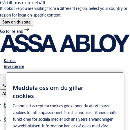
Gå till huvudinnehåll
It looks like you are visiting from a different region. Select your country or
region for location-specific content.
Stay on this site
Go to Ireland
Karriär
Investerare
Sweden
·
Svenska
Meddela oss om du gillar
ASSA ABLOY Group
cookies
Produkter och lösningar
Genom att acceptera cookies godkänner du att vi sparar
cookies för att anpassa innehåll och annonser, tillhandahålla
funktioner för sociala medier och analysera användningen
Stories
av webbplatsen. Information kan också delas med våra