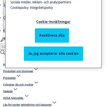
sociala medier, reklam- och analyspartners.
Service
Cookiepolicy
Integritetspolicy
Om oss
Cookie-inställningar
Kontakta oss
Avaktivera alla
Logga in Partner Area
Ja, jag accepterar alla cookies
Hem
Produkter och lösningar
Produkter
Cylindrar, lås och nycklar
Skåplås
ASSA Speciallås
Lås för portar, arkivdörrar och kassuner