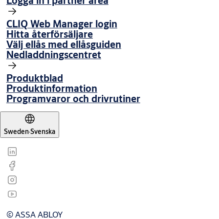
Logga in i partner area
CLIQ Web Manager login
Hitta återförsäljare
Välj ellås med ellåsguiden
Nedladdningscentret
Produktblad
Produktinformation
Programvaror och drivrutiner
Sweden
·
Svenska
© ASSA ABLOY