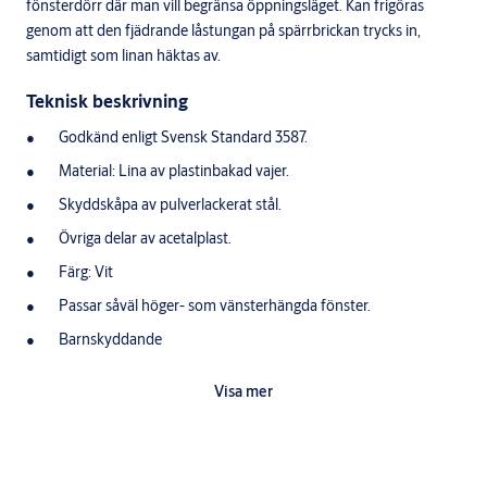
fönsterdörr där man vill begränsa öppningsläget. Kan frigöras
genom att den fjädrande låstungan på spärrbrickan trycks in,
samtidigt som linan häktas av.
Teknisk beskrivning
Godkänd enligt Svensk Standard 3587.
Material: Lina av plastinbakad vajer.
Skyddskåpa av pulverlackerat stål.
Övriga delar av acetalplast.
Färg: Vit
Passar såväl höger- som vänsterhängda fönster.
Barnskyddande
Förpackningen innehåller
Visa mer
1 st. spärranordning.
skruv