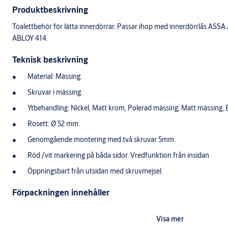
Produktbeskrivning
Toalettbehör för lätta innerdörrar. Passar ihop med innerdörrlås AS
ABLOY 414.
Teknisk beskrivning
Material: Mässing.
Skruvar i mässing.
Ytbehandling: Nickel, Matt krom, Polerad mässing, Matt mässing, 
Rosett: Ø 52 mm.
Genomgående montering med två skruvar 5mm.
Röd /vit markering på båda sidor. Vredfunktion från insidan.
Öppningsbart från utsidan med skruvmejsel.
Förpackningen innehåller
1 st. toalettskylt med vred.
Visa mer
1 st. utsidesskylt.