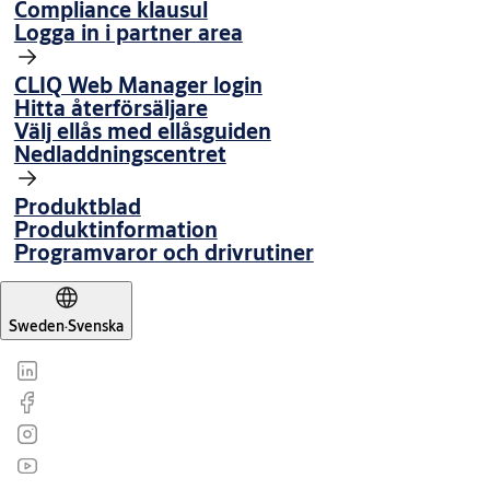
Compliance klausul
Logga in i partner area
CLIQ Web Manager login
Hitta återförsäljare
Välj ellås med ellåsguiden
Nedladdningscentret
Produktblad
Produktinformation
Programvaror och drivrutiner
Sweden
·
Svenska